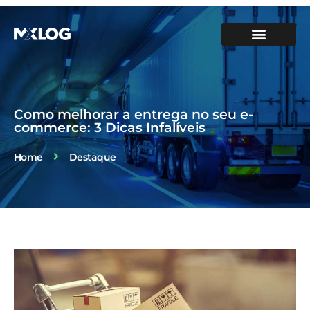
SOBRE A MXLOG
PARA SUA EMPRESA
NOSSOS SERVIÇOS
FALE CONOSCO
FAÇA SUA PRIMEIRA ENTREGA
ÁREA DO CLIENTE
Como melhorar a entrega no seu e-
commerce: 3 Dicas Infalíveis
Home
Destaque