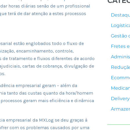
CATE
r horas diárias senão de um profissional
que terá de dar atenção a estes processos
Destaq
Logístic
Gestão
arial estão englobados todo o fluxo de
Fretes e
nização, encaminhamento, controle,
Adminis
s de tratamento e fluxos diferentes de acordo
judiciais, cartas de cobrança, divulgação de
Redução
os.
Ecomme
ndência empresarial geram – além da
Medica
omia tanto das custas quanto da hora/homem
Delivery
 processos geram mais eficiência e dinâmica
Armaze
ia empresarial da MXLog se deu graças à
ofrer com os problemas causados por uma