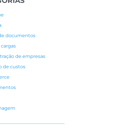
GORIAS
ue
a
 de documentos
 cargas
tração de empresas
 de custos
rce
mentos
nagem