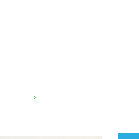
PARA SUA EMPRESA
NOSSOS SERVIÇOS
BLOG
ntregas no Rio de Jane
 e soluções para 2026
Home
Logística