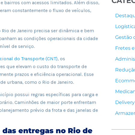
CATE
e bairros com acessos limitados. Além disso,
lteram constantemente o fluxo de veículos,
Destaq
Logístic
no Rio de Janeiro precisa ser dinâmica e bem
Gestão
mpanham as condições operacionais da cidade
ível de serviço.
Fretes e
ional do Transporte (CNT)
, os
Adminis
res que elevam o custo do transporte de
Redução
mente prazos e eficiência operacional. Esse
Ecomme
de urbana, como o Rio de Janeiro.
Medica
nicípio possui regras específicas para carga e
 horário. Caminhões de maior porte enfrentam
Delivery
planejamento prévio da frota e das janelas de
Armaze
e das entregas no Rio de