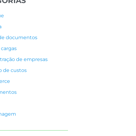
GORIAS
ue
a
 de documentos
 cargas
tração de empresas
 de custos
rce
mentos
nagem