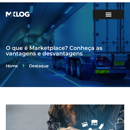
SOBRE A MXLOG
PARA SUA EMPRESA
NOSSOS SERVIÇOS
FALE CONOSCO
FAÇA SUA PRIMEIRA ENTREGA
ÁREA DO CLIENTE
O que é Marketplace? Conheça as
vantagens e desvantagens
Home
Destaque